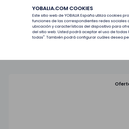
YOBALIA.COM COOKIES
Últimas ofertas
Empresas d
Este sitio web de YOBALIA España utiliza cookies pr
funciones de las correspondientes redes sociales 
ubicación y características del dispositivo para o
Últimas ofertas
del sitio web. Usted podrá aceptar el uso de todas
todas". También podrá configurar cuáles desea perm
Ofert