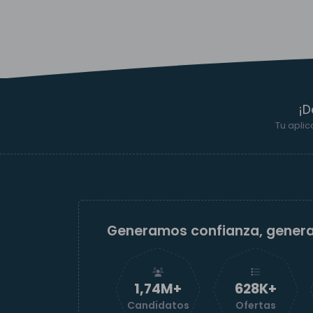
¡D
Tu aplic
Generamos confianza, gener
1,74M+
629K+
Candidatos
Ofertas