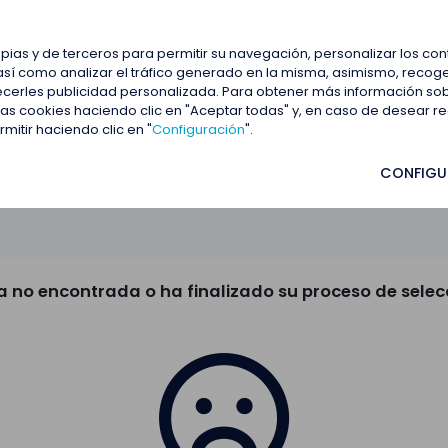
estacadas
Blog
Contactar
opias y de terceros para permitir su navegación, personalizar los co
así como analizar el tráfico generado en la misma, asimismo, recoge
frecerles publicidad personalizada. Para obtener más información so
 las cookies haciendo clic en "Aceptar todas" y, en caso de desear 
itir haciendo clic en "
Configuración
".
CONFIGU
a no encontrada o ha finalizado su proceso de selec