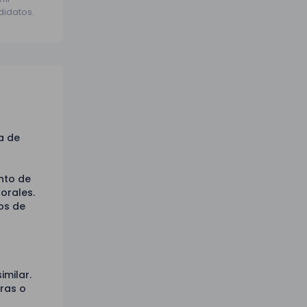
didatos.
a de
ento de
orales.
os de
imilar.
ras o