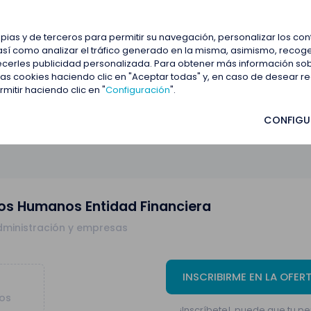
estacadas
Blog
Contactar
opias y de terceros para permitir su navegación, personalizar los co
así como analizar el tráfico generado en la misma, asimismo, recoge
frecerles publicidad personalizada. Para obtener más información so
idad Financiera
 las cookies haciendo clic en "Aceptar todas" y, en caso de desear 
itir haciendo clic en "
Configuración
".
CONFIGU
os Humanos Entidad Financiera
ministración y empresas
INSCRIBIRME EN LA OFER
tos
¡Inscríbete!, puede que tu per