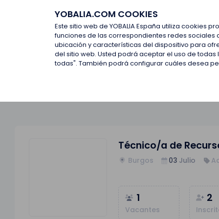
YOBALIA.COM COOKIES
Últimas ofertas
Empresas d
Este sitio web de YOBALIA España utiliza cookies pr
funciones de las correspondientes redes sociales 
ubicación y características del dispositivo para o
Últimas ofertas
Técnico/a de Recursos Humanos Ent
del sitio web. Usted podrá aceptar el uso de todas
todas". También podrá configurar cuáles desea perm
Técnico/a de Recurs
Burgos
03
Julio
Ad
1
2
Vacantes
Inscri