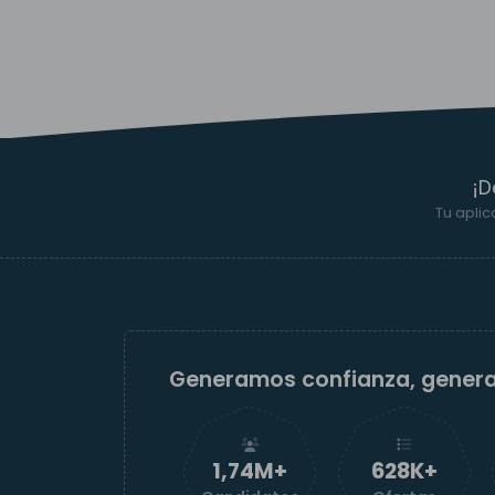
¡D
Tu aplic
Generamos confianza, gener
1,74M+
629K+