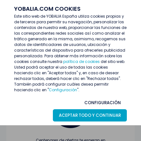
YOBALIA.COM COOKIES
ENTRAR
Este sitio web de YOBALIA España utiliza cookies propias y
de terceros para permitir su navegación, personalizar los
Últimas ofertas
contenidos de nuestra web, proporcionar las funciones de
las correspondientes redes sociales así como analizar el
tráfico generado en la misma, asimismo, recogemos sus
datos de identificadores de usuarios, ubicación y
características del dispositivo para ofrecerles publicidad
personalizada. Para obtener más información sobre las
cookies consulte nuestra
política de cookies
del sitio web.
Usted podrá aceptar el uso de todas las cookies
Oferta no encontrada o ha finalizado su
haciendo clic en "Aceptar todas" y, en caso de desear
proceso de selección
rechazar todas, deberá hacer clic en "Rechazar todas".
También podrá configurar cuáles desea permitir
haciendo clic en "
Configuración
".
CONFIGURACIÓN
ACEPTAR TODO Y CONTINUAR
Centenares de ofertas te esperan en