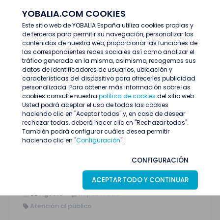
YOBALIA.COM COOKIES
ENTRAR
Este sitio web de YOBALIA España utiliza cookies propias y
de terceros para permitir su navegación, personalizar los
Últimas ofertas
contenidos de nuestra web, proporcionar las funciones de
Camarero/a – Sala VIP Madrid (Posición estable)
las correspondientes redes sociales así como analizar el
tráfico generado en la misma, asimismo, recogemos sus
datos de identificadores de usuarios, ubicación y
características del dispositivo para ofrecerles publicidad
personalizada. Para obtener más información sobre las
cookies consulte nuestra
política de cookies
del sitio web.
Usted podrá aceptar el uso de todas las cookies
haciendo clic en "Aceptar todas" y, en caso de desear
rechazar todas, deberá hacer clic en "Rechazar todas".
También podrá configurar cuáles desea permitir
haciendo clic en "
Configuración
".
Camarero/a – Sala VIP Madrid (Posición
CONFIGURACIÓN
estable)
ACEPTAR TODO Y CONTINUAR
Madrid (Aeropuerto Barajas) (Madrid)
03
Agosto
Republicada
Atención al público