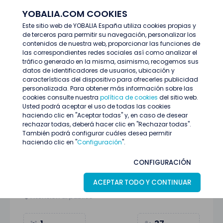
YOBALIA.COM COOKIES
ENTRAR
Este sitio web de YOBALIA España utiliza cookies propias y
de terceros para permitir su navegación, personalizar los
Últimas ofertas
contenidos de nuestra web, proporcionar las funciones de
Promotor/a degustación Santander 10 y 11 Julio
las correspondientes redes sociales así como analizar el
tráfico generado en la misma, asimismo, recogemos sus
datos de identificadores de usuarios, ubicación y
características del dispositivo para ofrecerles publicidad
personalizada. Para obtener más información sobre las
cookies consulte nuestra
política de cookies
del sitio web.
Usted podrá aceptar el uso de todas las cookies
haciendo clic en "Aceptar todas" y, en caso de desear
rechazar todas, deberá hacer clic en "Rechazar todas".
También podrá configurar cuáles desea permitir
haciendo clic en "
Configuración
".
Promotor/a degustación Santander 10 y
CONFIGURACIÓN
11 Julio
ACEPTAR TODO Y CONTINUAR
santander (Cantabria)
06
Julio
Atención al público