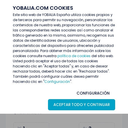
YOBALIA.COM COOKIES
ENTRAR
Este sitio web de YOBALIA España utiliza cookies propias y
de terceros para permitir su navegación, personalizar los
Últimas ofertas
contenidos de nuestra web, proporcionar las funciones de
URGE AZAFATAS/OS DE IMAGEN EN MENORCA
las correspondientes redes sociales así como analizar el
tráfico generado en la misma, asimismo, recogemos sus
datos de identificadores de usuarios, ubicación y
características del dispositivo para ofrecerles publicidad
personalizada. Para obtener más información sobre las
cookies consulte nuestra
política de cookies
del sitio web.
Usted podrá aceptar el uso de todas las cookies
haciendo clic en "Aceptar todas" y, en caso de desear
rechazar todas, deberá hacer clic en "Rechazar todas".
También podrá configurar cuáles desea permitir
haciendo clic en "
Configuración
".
URGE AZAFATAS/OS DE IMAGEN EN
CONFIGURACIÓN
MENORCA
ACEPTAR TODO Y CONTINUAR
MENORCA (Baleares)
07
Julio
Azafatas/os