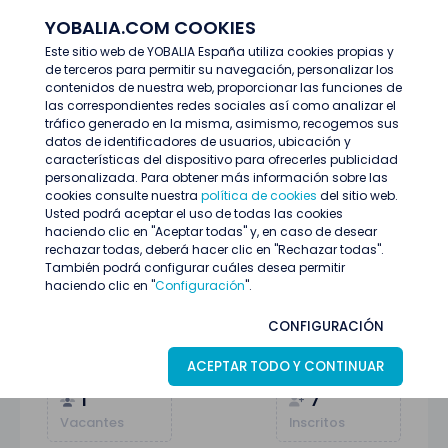
YOBALIA.COM COOKIES
ENTRAR
Este sitio web de YOBALIA España utiliza cookies propias y
de terceros para permitir su navegación, personalizar los
Últimas ofertas
contenidos de nuestra web, proporcionar las funciones de
GPV ( GESTOR/A PUNTO DE VENTA) LLEIDA
las correspondientes redes sociales así como analizar el
tráfico generado en la misma, asimismo, recogemos sus
datos de identificadores de usuarios, ubicación y
características del dispositivo para ofrecerles publicidad
personalizada. Para obtener más información sobre las
cookies consulte nuestra
política de cookies
del sitio web.
Usted podrá aceptar el uso de todas las cookies
haciendo clic en "Aceptar todas" y, en caso de desear
rechazar todas, deberá hacer clic en "Rechazar todas".
También podrá configurar cuáles desea permitir
haciendo clic en "
Configuración
".
GPV ( GESTOR/A PUNTO DE VENTA) LLEIDA
CONFIGURACIÓN
Lleida
07
Julio
Merchandising y GPV
ACEPTAR TODO Y CONTINUAR
1
7
Vacantes
Inscritos