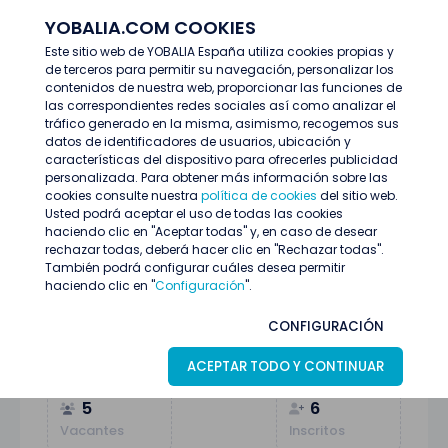
YOBALIA.COM COOKIES
ENTRAR
Este sitio web de YOBALIA España utiliza cookies propias y
de terceros para permitir su navegación, personalizar los
Últimas ofertas
PROMOTOR/A 10 Y 11 JULIO RIBADEO
contenidos de nuestra web, proporcionar las funciones de
las correspondientes redes sociales así como analizar el
tráfico generado en la misma, asimismo, recogemos sus
datos de identificadores de usuarios, ubicación y
características del dispositivo para ofrecerles publicidad
personalizada. Para obtener más información sobre las
cookies consulte nuestra
política de cookies
del sitio web.
Usted podrá aceptar el uso de todas las cookies
haciendo clic en "Aceptar todas" y, en caso de desear
rechazar todas, deberá hacer clic en "Rechazar todas".
También podrá configurar cuáles desea permitir
haciendo clic en "
Configuración
".
PROMOTOR/A 10 Y 11 JULIO RIBADEO
CONFIGURACIÓN
RIBADEO (Lugo)
07
Julio
Promoción y ventas
ACEPTAR TODO Y CONTINUAR
5
6
Vacantes
Inscritos