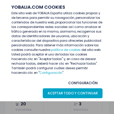
YOBALIA.COM COOKIES
ENTRAR
Este sitio web de YOBALIA España utiliza cookies propias y
de terceros para permitir su navegación, personalizar los
Últimas ofertas
Operarios/as conserva
contenidos de nuestra web, proporcionar las funciones de
las correspondientes redes sociales así como analizar el
tráfico generado en la misma, asimismo, recogemos sus
datos de identificadores de usuarios, ubicación y
características del dispositivo para ofrecerles publicidad
personalizada. Para obtener más información sobre las
cookies consulte nuestra
política de cookies
del sitio web.
Usted podrá aceptar el uso de todas las cookies
haciendo clic en "Aceptar todas" y, en caso de desear
rechazar todas, deberá hacer clic en "Rechazar todas".
También podrá configurar cuáles desea permitir
haciendo clic en "
Configuración
".
Operarios/as conserva
CONFIGURACIÓN
Boiro (A Coruña)
07
Julio
Compras, logística y almacén
ACEPTAR TODO Y CONTINUAR
20
3
Vacantes
Inscritos