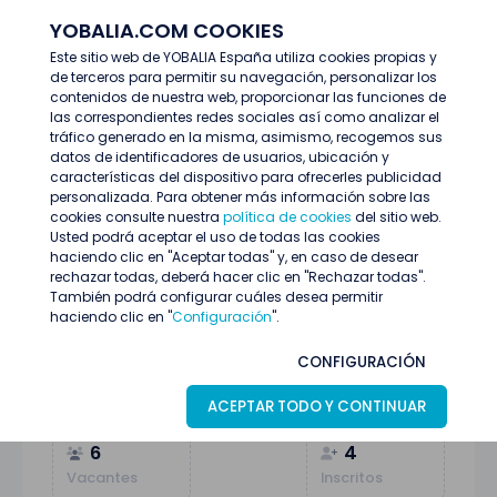
YOBALIA.COM COOKIES
ENTRAR
Este sitio web de YOBALIA España utiliza cookies propias y
de terceros para permitir su navegación, personalizar los
Últimas ofertas
Administrativos/as con discapacidad
contenidos de nuestra web, proporcionar las funciones de
las correspondientes redes sociales así como analizar el
tráfico generado en la misma, asimismo, recogemos sus
datos de identificadores de usuarios, ubicación y
características del dispositivo para ofrecerles publicidad
personalizada. Para obtener más información sobre las
cookies consulte nuestra
política de cookies
del sitio web.
Usted podrá aceptar el uso de todas las cookies
haciendo clic en "Aceptar todas" y, en caso de desear
rechazar todas, deberá hacer clic en "Rechazar todas".
También podrá configurar cuáles desea permitir
haciendo clic en "
Configuración
".
Administrativos/as con discapacidad
CONFIGURACIÓN
Madrid
08
Julio
Administración y empresas
ACEPTAR TODO Y CONTINUAR
6
4
Vacantes
Inscritos