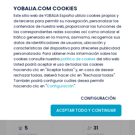
YOBALIA.COM COOKIES
ENTRAR
Este sitio web de YOBALIA España utiliza cookies propias y
de terceros para permitir su navegación, personalizar los
Últimas ofertas
contenidos de nuestra web, proporcionar las funciones de
SELECCIONAMOS COCKTELERA/O DE IMAGEN. 10 DE JUNIO
las correspondientes redes sociales así como analizar el
tráfico generado en la misma, asimismo, recogemos sus
datos de identificadores de usuarios, ubicación y
características del dispositivo para ofrecerles publicidad
personalizada. Para obtener más información sobre las
cookies consulte nuestra
política de cookies
del sitio web.
Usted podrá aceptar el uso de todas las cookies
haciendo clic en "Aceptar todas" y, en caso de desear
rechazar todas, deberá hacer clic en "Rechazar todas".
También podrá configurar cuáles desea permitir
haciendo clic en "
Configuración
".
SELECCIONAMOS COCKTELERA/O DE
CONFIGURACIÓN
IMAGEN. 10 DE JUNIO
ACEPTAR TODO Y CONTINUAR
Málaga
08
Julio
Azafatas/os
5
31
Vacantes
Inscritos