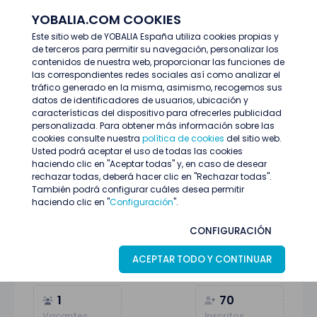
YOBALIA.COM COOKIES
ENTRAR
Este sitio web de YOBALIA España utiliza cookies propias y
de terceros para permitir su navegación, personalizar los
Últimas ofertas
contenidos de nuestra web, proporcionar las funciones de
RECEPCIONISTA (SUSTITUCION) - El Prat de Llobregat
las correspondientes redes sociales así como analizar el
tráfico generado en la misma, asimismo, recogemos sus
datos de identificadores de usuarios, ubicación y
características del dispositivo para ofrecerles publicidad
personalizada. Para obtener más información sobre las
cookies consulte nuestra
política de cookies
del sitio web.
Usted podrá aceptar el uso de todas las cookies
haciendo clic en "Aceptar todas" y, en caso de desear
rechazar todas, deberá hacer clic en "Rechazar todas".
También podrá configurar cuáles desea permitir
haciendo clic en "
Configuración
".
RECEPCIONISTA (SUSTITUCION) - El Prat
CONFIGURACIÓN
de Llobregat
ACEPTAR TODO Y CONTINUAR
Barcelona
08
Julio
Atención al público
1
70
Vacantes
Inscritos