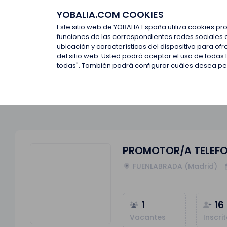
YOBALIA.COM COOKIES
Últimas ofertas
Empresas d
Este sitio web de YOBALIA España utiliza cookies pr
funciones de las correspondientes redes sociales 
ubicación y características del dispositivo para o
Últimas ofertas
PROMOTOR/A TELEFONÍA - FUENLABR
del sitio web. Usted podrá aceptar el uso de todas
todas". También podrá configurar cuáles desea perm
PROMOTOR/A TELEFO
FUENLABRADA (Madrid)
1
16
Vacantes
Inscri