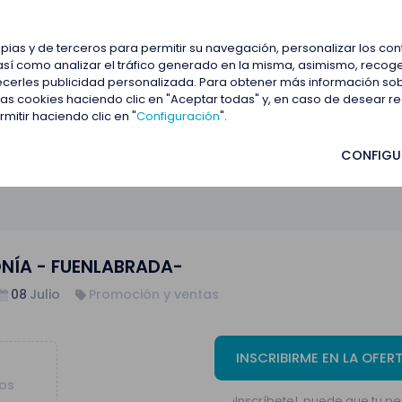
estacadas
Blog
Contactar
opias y de terceros para permitir su navegación, personalizar los co
así como analizar el tráfico generado en la misma, asimismo, recoge
frecerles publicidad personalizada. Para obtener más información so
ADA-
 las cookies haciendo clic en "Aceptar todas" y, en caso de desear 
itir haciendo clic en "
Configuración
".
CONFIGU
NÍA - FUENLABRADA-
08
Julio
Promoción y ventas
INSCRIBIRME EN LA OFER
tos
¡Inscríbete!, puede que tu per