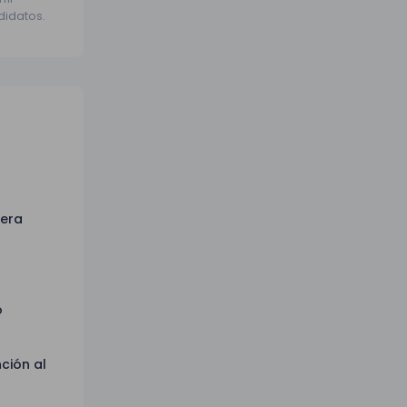
didatos.
mera
o
ción al