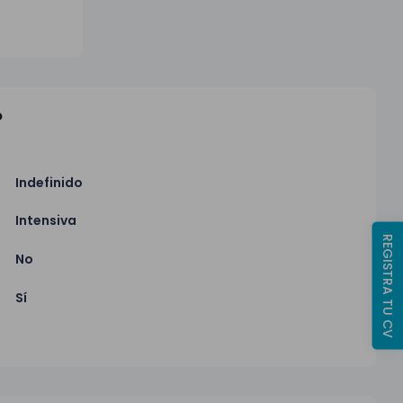
o
Indefinido
Intensiva
REGISTRA TU CV
No
Sí