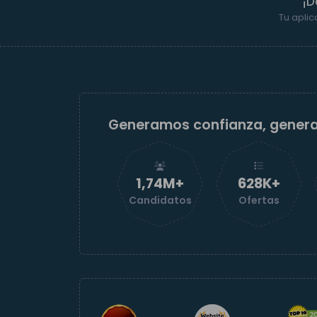
¡D
Tu aplic
Generamos confianza, gener
1,74M+
629K+
Candidatos
Ofertas