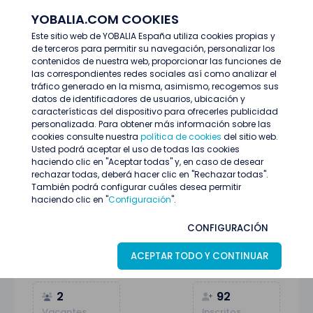
YOBALIA.COM COOKIES
ENTRAR
Este sitio web de YOBALIA España utiliza cookies propias y
de terceros para permitir su navegación, personalizar los
Últimas ofertas
contenidos de nuestra web, proporcionar las funciones de
AZAFATO/A CON INGLES RECONOCIDA GAFAS- VALENCIA
las correspondientes redes sociales así como analizar el
tráfico generado en la misma, asimismo, recogemos sus
datos de identificadores de usuarios, ubicación y
características del dispositivo para ofrecerles publicidad
personalizada. Para obtener más información sobre las
cookies consulte nuestra
política de cookies
del sitio web.
Usted podrá aceptar el uso de todas las cookies
haciendo clic en "Aceptar todas" y, en caso de desear
rechazar todas, deberá hacer clic en "Rechazar todas".
También podrá configurar cuáles desea permitir
haciendo clic en "
Configuración
".
AZAFATO/A CON INGLES RECONOCIDA
CONFIGURACIÓN
GAFAS- VALENCIA
ACEPTAR TODO Y CONTINUAR
Valencia
08
Julio
Azafatas/os
2
92
Vacantes
Inscritos