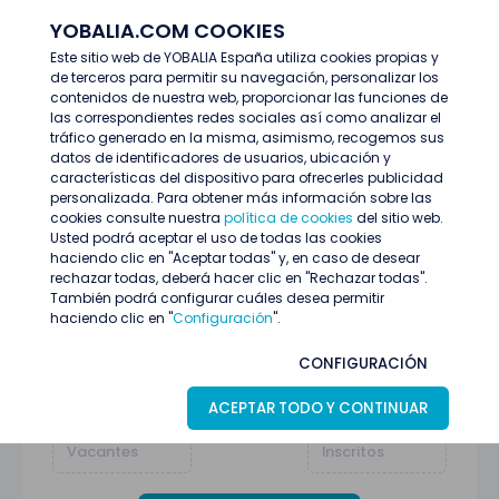
YOBALIA.COM COOKIES
ENTRAR
Este sitio web de YOBALIA España utiliza cookies propias y
de terceros para permitir su navegación, personalizar los
Últimas ofertas
EVENTO 18 DE JULIO GIJÓN
contenidos de nuestra web, proporcionar las funciones de
las correspondientes redes sociales así como analizar el
tráfico generado en la misma, asimismo, recogemos sus
datos de identificadores de usuarios, ubicación y
características del dispositivo para ofrecerles publicidad
personalizada. Para obtener más información sobre las
cookies consulte nuestra
política de cookies
del sitio web.
Usted podrá aceptar el uso de todas las cookies
haciendo clic en "Aceptar todas" y, en caso de desear
rechazar todas, deberá hacer clic en "Rechazar todas".
También podrá configurar cuáles desea permitir
haciendo clic en "
Configuración
".
EVENTO 18 DE JULIO GIJÓN
CONFIGURACIÓN
GIJÓN (Asturias)
08
Julio
Azafatas/os
ACEPTAR TODO Y CONTINUAR
1
131
Vacantes
Inscritos