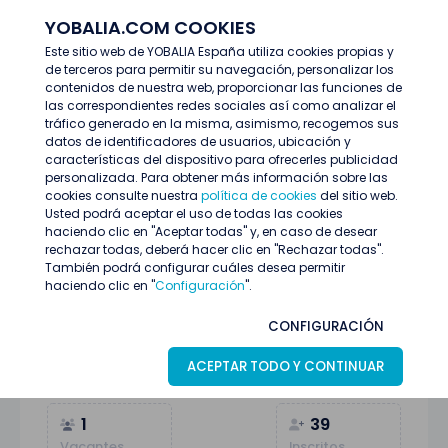
YOBALIA.COM COOKIES
ENTRAR
Este sitio web de YOBALIA España utiliza cookies propias y
de terceros para permitir su navegación, personalizar los
Últimas ofertas
contenidos de nuestra web, proporcionar las funciones de
PERSONAL ATENCIÓN AL CLIENTE SECTOR TECNOLÓGICO
las correspondientes redes sociales así como analizar el
tráfico generado en la misma, asimismo, recogemos sus
datos de identificadores de usuarios, ubicación y
características del dispositivo para ofrecerles publicidad
personalizada. Para obtener más información sobre las
cookies consulte nuestra
política de cookies
del sitio web.
Usted podrá aceptar el uso de todas las cookies
haciendo clic en "Aceptar todas" y, en caso de desear
rechazar todas, deberá hacer clic en "Rechazar todas".
También podrá configurar cuáles desea permitir
haciendo clic en "
Configuración
".
PERSONAL ATENCIÓN AL CLIENTE SECTOR
CONFIGURACIÓN
TECNOLÓGICO
ACEPTAR TODO Y CONTINUAR
Madrid
08
Julio
Atención al público
1
39
Vacantes
Inscritos