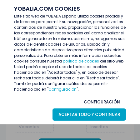
YOBALIA.COM COOKIES
ENTRAR
Este sitio web de YOBALIA España utiliza cookies propias y
de terceros para permitir su navegación, personalizar los
Últimas ofertas
Montador/a 13 de julio Churra, Murcia
contenidos de nuestra web, proporcionar las funciones de
las correspondientes redes sociales así como analizar el
tráfico generado en la misma, asimismo, recogemos sus
datos de identificadores de usuarios, ubicación y
características del dispositivo para ofrecerles publicidad
personalizada. Para obtener más información sobre las
cookies consulte nuestra
política de cookies
del sitio web.
Usted podrá aceptar el uso de todas las cookies
haciendo clic en "Aceptar todas" y, en caso de desear
rechazar todas, deberá hacer clic en "Rechazar todas".
También podrá configurar cuáles desea permitir
haciendo clic en "
Configuración
".
Montador/a 13 de julio Churra, Murcia
CONFIGURACIÓN
Murcia
08
Julio
Montaje
ACEPTAR TODO Y CONTINUAR
1
30
Vacantes
Inscritos