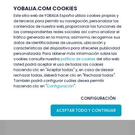
YOBALIA.COM COOKIES
ENTRAR
Este sitio web de YOBALIA España utiliza cookies propias y
de terceros para permitir su navegación, personalizar los
Blog
Buscar Trabajo
contenidos de nuestra web, proporcionar las funciones de
Trabajar en Festivales: Requisitos y Ofertas de Empleo
las correspondientes redes sociales así como analizar el
tráfico generado en la misma, asimismo, recogemos sus
datos de identificadores de usuarios, ubicación y
características del dispositivo para ofrecerles publicidad
personalizada. Para obtener más información sobre las
cookies consulte nuestra
política de cookies
del sitio web.
Usted podrá aceptar el uso de todas las cookies
haciendo clic en "Aceptar todas" y, en caso de desear
25 Mayo 2026
BUSCAR TRABAJO
rechazar todas, deberá hacer clic en "Rechazar todas".
También podrá configurar cuáles desea permitir
Trabajar en Festivales: Requisitos y
haciendo clic en "
Configuración
".
Ofertas de Empleo
CONFIGURACIÓN
ACEPTAR TODO Y CONTINUAR