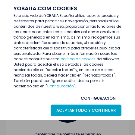
YOBALIA.COM COOKIES
ENTRAR
Este sitio web de YOBALIA España utiliza cookies propias y
de terceros para permitir su navegación, personalizar los
Últimas ofertas
contenidos de nuestra web, proporcionar las funciones de
las correspondientes redes sociales así como analizar el
tráfico generado en la misma, asimismo, recogemos sus
datos de identificadores de usuarios, ubicación y
características del dispositivo para ofrecerles publicidad
personalizada. Para obtener más información sobre las
cookies consulte nuestra
política de cookies
del sitio web.
Usted podrá aceptar el uso de todas las cookies
Oferta no encontrada o ha finalizado su
haciendo clic en "Aceptar todas" y, en caso de desear
proceso de selección
rechazar todas, deberá hacer clic en "Rechazar todas".
También podrá configurar cuáles desea permitir
haciendo clic en "
Configuración
".
CONFIGURACIÓN
ACEPTAR TODO Y CONTINUAR
Centenares de ofertas te esperan en